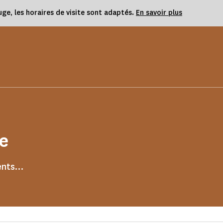
uge, les horaires de visite sont adaptés.
En savoir plus
e
ments…