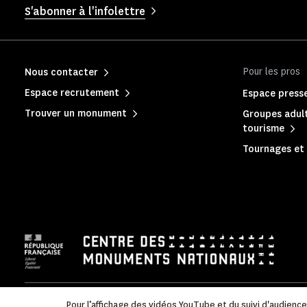
S'abonner à l'infolettre
Pour les pros
Nous contacter
Espace recrutement
Espace press
Trouver un monument
Groupes adult
tourisme
Tournages et 
Mentions légales
|
Politique de confidentialité
|
Informations
Pour l’affichage des vidéos YouTube et du suivi d'audienc