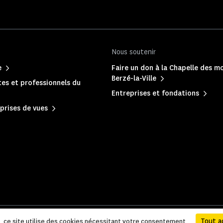
Nous soutenir
e
Faire un don à la Chapelle des m
Berzé-la-Ville
es et professionnels du
Entreprises et fondations
prises de vues
 légales et administratives
|
Accessibilité
|
Plan du site
Tout a
e, ce site utilise des cookies nécessitant votre consentement