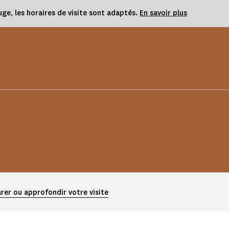
uge, les horaires de visite sont adaptés.
En savoir plus
rer ou approfondir votre visite