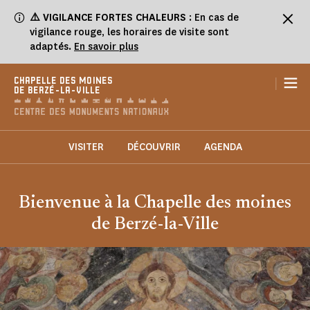
Panneau de gestion des cookies
⚠️
VIGILANCE FORTES CHALEURS
: En cas de
vigilance rouge, les horaires de visite sont
adaptés.
En savoir plus
|
CHAPELLE DES MOINES
DE BERZÉ-LA-VILLE
VISITER
DÉCOUVRIR
AGENDA
Bienvenue à la Chapelle des moines
de Berzé-la-Ville