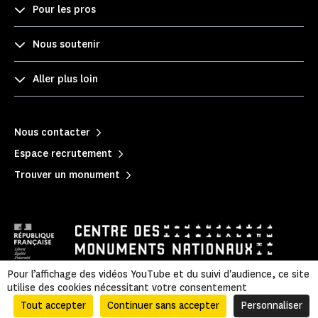
Pour les pros
Nous soutenir
Aller plus loin
Nous contacter
Espace recrutement
Trouver un monument
Pour l’affichage des vidéos YouTube et du suivi d'audience, ce site
utilise des cookies nécessitant votre consentement
Mentions légales
|
Politique de confidentialité
|
Informations légales et administratives
|
Accessibilité
|
Plan du site
Tout accepter
Continuer sans accepter
Personnaliser