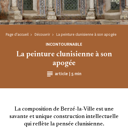
Page d'accueil
Découvrir
La peinture clunisienne à son apogée
INCONTOURNABLE
La peinture clunisienne à son
apogée
Temps de Lecture
article |
5 min
La composition de Berzé-la-Ville est une
savante et unique construction intellectuelle
qui reflète la pensée clunisienne.