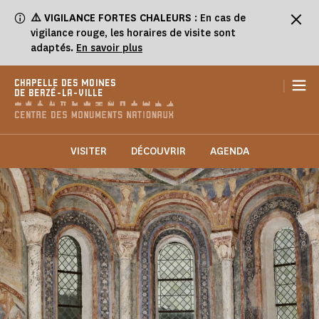
Panneau de gestion des cookies
⚠️
VIGILANCE FORTES CHALEURS
: En cas de
vigilance rouge, les horaires de visite sont
adaptés.
En savoir plus
|
CHAPELLE DES MOINES
DE BERZÉ-LA-VILLE
VISITER
DÉCOUVRIR
AGENDA