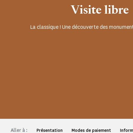
Visite libre
La classique ! Une découverte des monument
Aller à :
Présentation
Modes de paiement
Inform